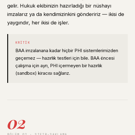
gelir. Hukuk ekibinizin hazırladığı bir nüshayı
imzalarız ya da kendimizinkini göndeririz — ikisi de
yaygındır, her ikisi de işler.
KRITIK
BAA imzalanana kadar hiçbir PHI sistemlerimizden
geçemez — hazırlık testleri için bile. BAA öncesi
çalışma için ayrı, PHI içermeyen bir hazırlık
(sandbox) kiracısı sağlarız.
02
BÖLÜM 02 · SIFIR-SAKLAMA