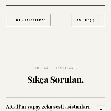
← 03 · SALESFORCE
05 · GEÇIŞ →
SORULAR · YANITLANDI
Sıkça Sorulan.
AICall’ın yapay zeka sesli asistanları
+