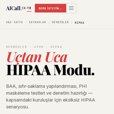
AICall
.
EN
TR
/
DEMO İSTEYIN
→
ANA SAYFA
KAYNAKLAR
REHBERLER
HIPAA
REHBERLER · UYUM · HIPAA
Uçtan Uca
HIPAA Modu.
BAA, sıfır-saklama yapılandırması, PHI
maskeleme testleri ve denetim hazırlığı —
kapsamdaki kuruluşlar için eksiksiz HIPAA
senaryosu.