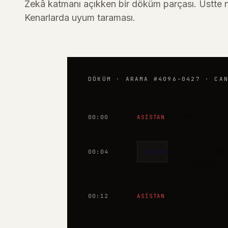
Zekâ katmanı açıkken bir döküm parçası. Üstte n
Kenarlarda uyum taraması.
DÖKÜM · ARAMA #4096-0427 · CA
“Merhaba, AI
00:00
ASISTAN
“Dün verdiğim
00:04
ARAYAN
göremedim.”
“Hemen bakıy
00:12
ASISTAN
miyim?”