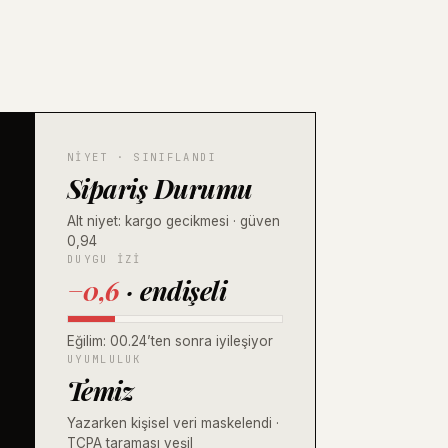
NIYET · SINIFLANDI
Sipariş Durumu
Alt niyet: kargo gecikmesi · güven
0,94
DUYGU İZI
−0,6
· endişeli
Eğilim: 00.24’ten sonra iyileşiyor
UYUMLULUK
Temiz
Yazarken kişisel veri maskelendi ·
TCPA taraması yeşil