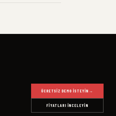
ÜCRETSIZ DEMO İSTEYIN
→
FIYATLARI İNCELEYIN