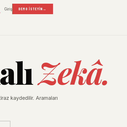
Giriş
R
DEMO İSTEYIN
→
alı
Zekâ.
tiraz kaydedilir. Aramaları