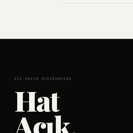
Evet — doğal konuşmayı, aksanl
yanıtlarla karşılar; görüşmeler i
SIZ HAZIR OLDUĞUNUZDA
Hat
Açık.