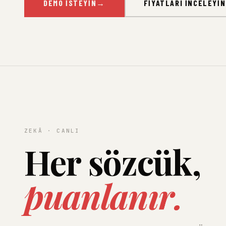
DEMO İSTEYIN
→
FIYATLARI İNCELEYIN
ZEKÂ · CANLI
Her sözcük,
puanlanır.