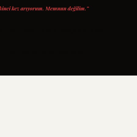
kinci kez arıyorum. Memnun değilim.”
um, özür dilerim. Bunu bu görüşmede çözelim.”
-0427, Pazartesi verildi, hızlı kargo.”