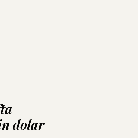
ta
in dolar