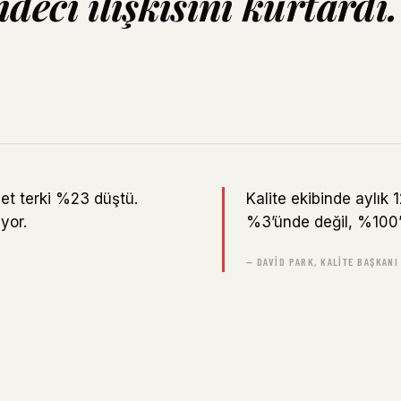
deci ilişkisini kurtardı.
et terki %23 düştü.
Kalite ekibinde aylık
yor.
%3’ünde değil, %100’ü
— DAVID PARK, KALITE BAŞKANI