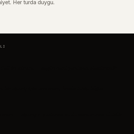
iyet. Her turda duygu.
NLI
Call ön bürosu — bugün nasıl yardımcı olabilirim?”
 bir sipariş için arıyorum, henüz takip bilgisi
orum — sipariş e-postanızı ya da numaranızı alabilir