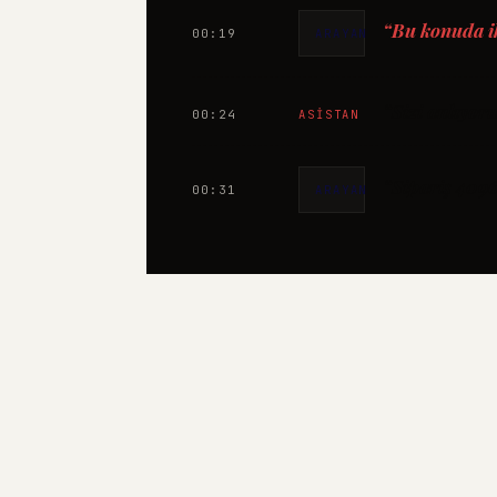
“Bu konuda i
00:19
ARAYAN
“Sizi anlıyor
00:24
ASISTAN
“Sipariş 4096
00:31
ARAYAN