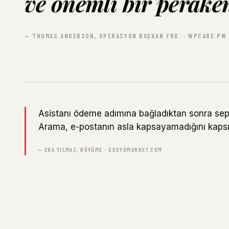
ve önemli bir peraken
— THOMAS ANDERSON, OPERASYON BAŞKAN YRD. · WPCARE.PW
Asistanı ödeme adımına bağladıktan sonra sep
Arama, e-postanın asla kapsayamadığını kapsı
— EDA YILMAZ, BÜYÜME · SOSYOMARKET.COM