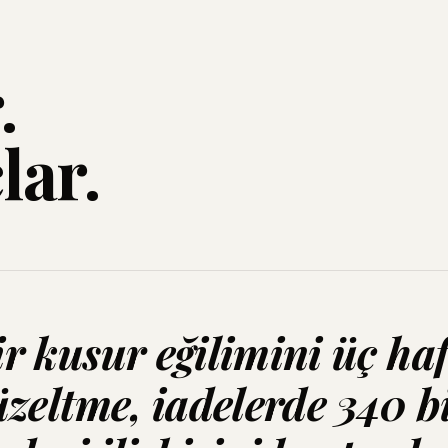
.
lar.
 kusur eğilimini üç haf
zeltme, iadelerde 340 b