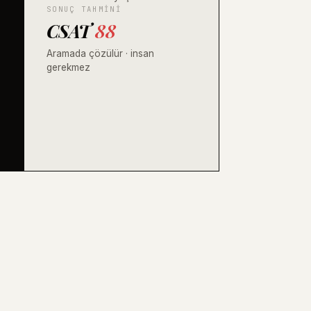
SONUÇ TAHMINI
CSAT
88
Aramada çözülür · insan
gerekmez