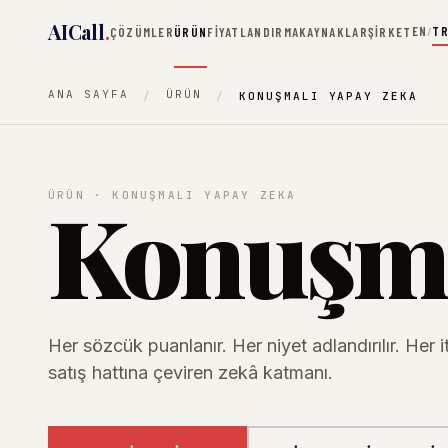
AICall
.
EN
T
ÇÖZÜMLER
ÜRÜN
FIYATLANDIRMA
KAYNAKLAR
ŞIRKET
/
ANA SAYFA
ÜRÜN
KONUŞMALI YAPAY ZEKA
Konuşm
ÜRÜN · KONUŞMALI YAPAY ZEKA
Her sözcük puanlanır. Her niyet adlandırılır. Her i
satış hattına çeviren zekâ katmanı.