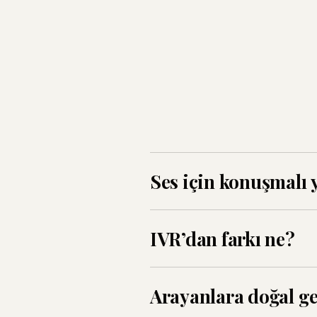
Ses için konuşmalı 
Arayanları katı menülere zor
IVR’dan farkı ne?
— niyeti, bağlamı ve duyguyu 
Menü yok, okunacak senaryo 
Arayanlara doğal g
hatırlar ve randevu, sorgu, akt