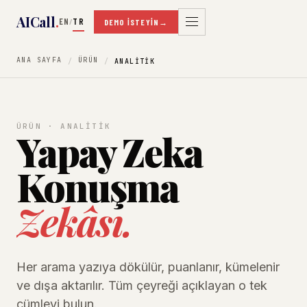
AICall
.
EN
TR
/
DEMO İSTEYIN
→
ANA SAYFA
ÜRÜN
ANALITIK
ÜRÜN · ANALITIK
Yapay Zeka
Konuşma
Zekâsı.
Her arama yazıya dökülür, puanlanır, kümelenir
ve dışa aktarılır. Tüm çeyreği açıklayan o tek
cümleyi bulun.