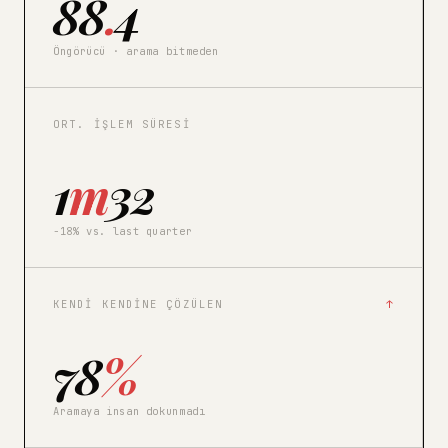
88
.
4
Öngörücü · arama bitmeden
ORT. İŞLEM SÜRESI
1
m
32
−18% vs. last quarter
KENDI KENDINE ÇÖZÜLEN
↑
78
%
Aramaya insan dokunmadı