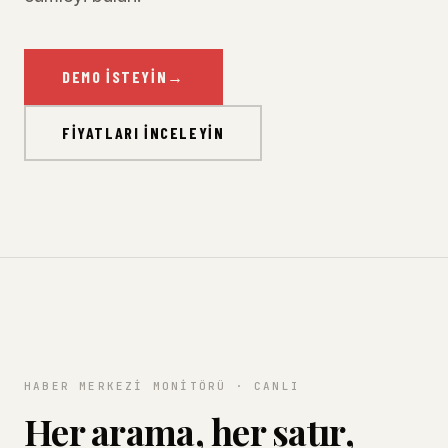
DEMO İSTEYIN
→
FIYATLARI İNCELEYIN
HABER MERKEZI MONITÖRÜ · CANLI
Her arama, her satır,