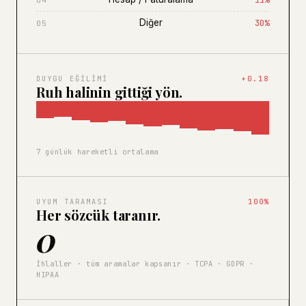
11%
04
Diğer
30%
05
DUYGU EĞILIMI
+0.18
Ruh halinin gittiği yön.
7 günlük hareketli ortalama
UYUM TARAMASI
100%
Her sözcük taranır.
0
İhlaller · tüm aramalar kapsanır · TCPA · GDPR ·
HIPAA