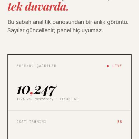
tek duvarda.
Bu sabah analitik panosundan bir anlık görüntü.
Sayılar güncellenir; panel hiç uyumaz.
BUGÜNKÜ ÇAĞRILAR
● LIVE
10
,
247
+12% vs. yesterday · 14:02 TRT
CSAT TAHMINI
88