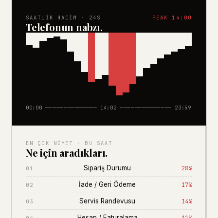
SAATLIK HACIM · 24S
PEAK 14:00
Telefonun nabzı.
00:00 ────────────── 14:02 ────────────── 23:59
EN ÇOK NIYET · BU SAAT
Ne için aradıkları.
Sipariş Durumu
28%
01
İade / Geri Ödeme
17%
02
Servis Randevusu
14%
03
Hesap / Faturalama