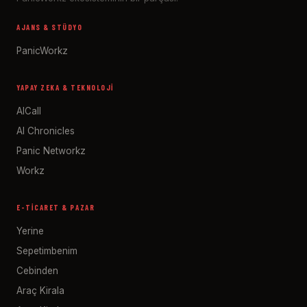
AJANS & STÜDYO
PanicWorkz
YAPAY ZEKA & TEKNOLOJI
AICall
AI Chronicles
Panic Networkz
Workz
E-TICARET & PAZAR
Yerine
Sepetimbenim
Cebinden
Araç Kirala