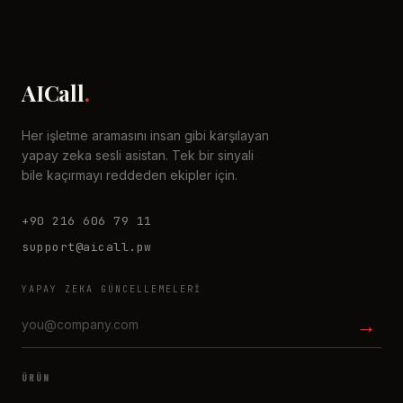
AICall
.
Her işletme aramasını insan gibi karşılayan
yapay zeka sesli asistan. Tek bir sinyali
bile kaçırmayı reddeden ekipler için.
+90 216 606 79 11
support@aicall.pw
YAPAY ZEKA GÜNCELLEMELERI
→
ÜRÜN