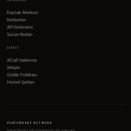
Kaynak Merkezi
Rehberler
API Referansı
Sürüm Notları
ŞIRKET
AICall Hakkında
İletişim
Gizlilik Politikası
Hizmet Şartları
PANICWORKZ NETWORK
PanicWorkz ekosisteminin bir parçası.