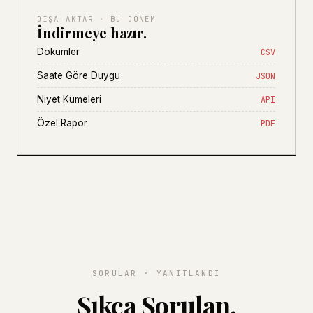
DIŞA AKTAR · BU DÖNEM
İndirmeye hazır.
Dökümler
CSV
Saate Göre Duygu
JSON
Niyet Kümeleri
API
Özel Rapor
PDF
SORULAR · YANITLANDI
Sıkça Sorulan.