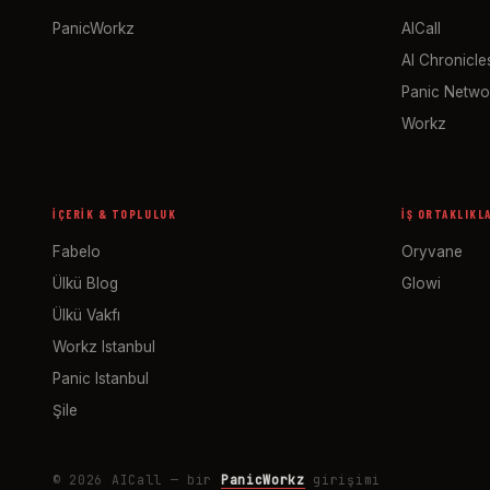
PanicWorkz
AICall
AI Chronicle
Panic Netwo
Workz
İÇERIK & TOPLULUK
İŞ ORTAKLIKL
Fabelo
Oryvane
Ülkü Blog
Glowi
Ülkü Vakfı
Workz Istanbul
Panic Istanbul
Şile
© 2026 AICall — bir
PanicWorkz
girişimi