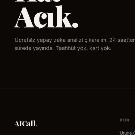
Açık.
Ücretsiz yapay zeka analizi çıkaralım. 24 saatte
sürede yayında. Taahhüt yok, kart yok.
ÜRÜN
AICall
.
Ürüne G