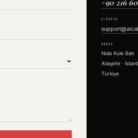
+90 216 60
E-POSTA
support@aical
ADRES
Nida Kule Batı
Ataşehir · İstan
Türkiye