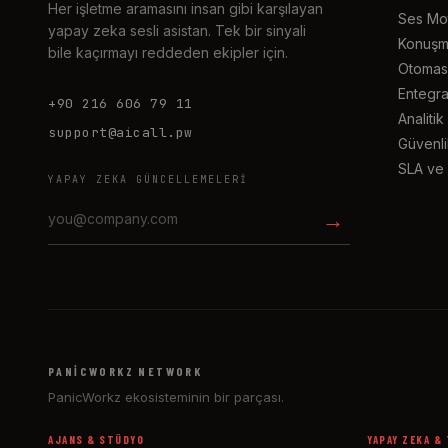
Her işletme aramasını insan gibi karşılayan
Ses Mo
yapay zeka sesli asistan. Tek bir sinyali
Konuşm
bile kaçırmayı reddeden ekipler için.
Otomas
Entegra
+90 216 606 79 11
Analitik
support@aicall.pw
Güvenli
SLA ve 
YAPAY ZEKA GÜNCELLEMELERI
→
PANICWORKZ NETWORK
PanicWorkz ekosisteminin bir parçası.
AJANS & STÜDYO
YAPAY ZEKA &