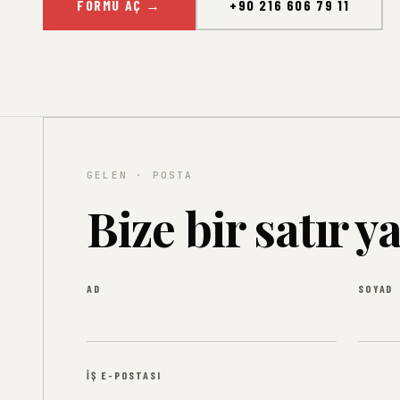
FORMU AÇ
→
+90 216 606 79 11
GELEN · POSTA
Bize bir satır y
AD
SOYAD
İŞ E-POSTASI