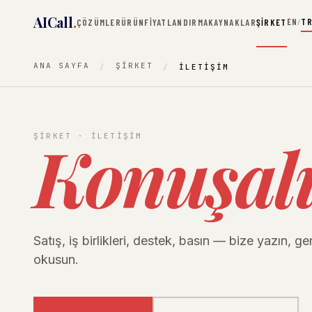
AICall
.
EN
T
ÇÖZÜMLER
ÜRÜN
FIYATLANDIRMA
KAYNAKLAR
ŞIRKET
/
ANA SAYFA
ŞIRKET
İLETIŞIM
Konuşal
ŞIRKET · İLETIŞIM
Satış, iş birlikleri, destek, basın — bize yazın, g
okusun.