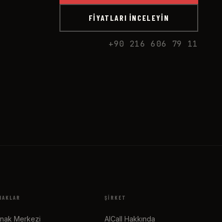
FIYATLARI İNCELEYIN
+90 216 606 79 11
NAKLAR
ŞIRKET
nak Merkezi
AICall Hakkında