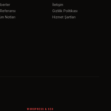
berler
İletişim
 Referansı
Gizlilik Politikası
üm Notları
Hizmet Şartları
WORDPRESS & SEO