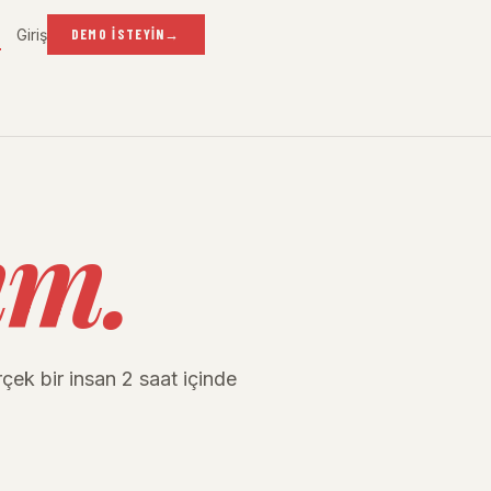
Giriş
R
DEMO İSTEYIN
→
ım.
erçek bir insan 2 saat içinde