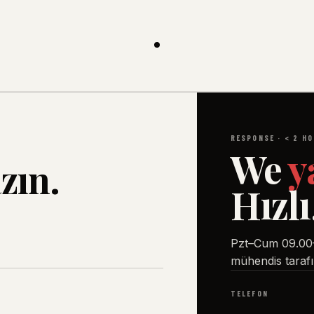
RESPONSE · < 2 H
We
y
azın.
Hızlı
Pzt–Cum 09.00–1
mühendis tarafı
TELEFON