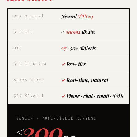
Neural
TTS v4
SES SENTEZI
<
200ms
ilk söz
GECIKME
27
· 50+ dialects
DIL
✓
Pro+ tier
SES KLONLAMA
✓
Real-time, natural
ARAYA GIRME
✓
Phone · chat · email · SMS
ÇOK KANALLI
200
BAŞLIK · MÜHENDISLIK KÜNYESI
<