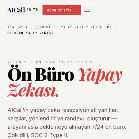
AICall
.
EN
TR
/
DEMO İSTEYIN
→
ANA SAYFA
ÇÖZÜMLER
YAPAY ZEKA YETENEKLERI
ÖN BÜRO YAPAY ZEKASI
YETENEK · ÖN BÜRO YAPAY ZEKASI
Ön Büro
Yapay
Zekası.
AICall’ın yapay zeka resepsiyonisti yanıtlar,
karşılar, yönlendirir ve randevu oluşturur —
arayanı asla beklemeye almayan 7/24 ön büro.
Çok dilli, SOC 2 Type II.