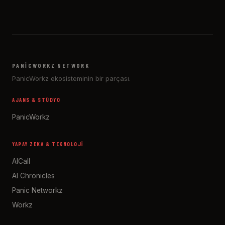
PANICWORKZ NETWORK
PanicWorkz ekosisteminin bir parçası.
AJANS & STÜDYO
PanicWorkz
YAPAY ZEKA & TEKNOLOJI
AICall
AI Chronicles
Panic Networkz
Workz