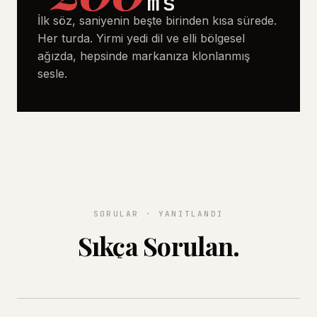
ms
İlk söz, saniyenin beşte birinden kısa sürede.
Her turda. Yirmi yedi dil ve elli bölgesel
ağızda, hepsinde markanıza klonlanmış
sesle.
SORULAR · YANITLANDI
Sıkça Sorulan.