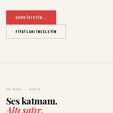
DEMO İSTEYIN
→
FIYATLARI İNCELEYIN
ÖN BÜRO · KÜNYE
Ses katmanı.
Altı satır.