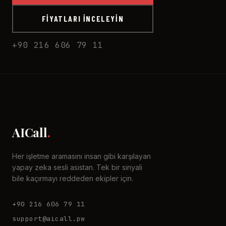
FIYATLARI İNCELEYIN
+90 216 606 79 11
AICall
.
Her işletme aramasını insan gibi karşılayan
yapay zeka sesli asistan. Tek bir sinyali
bile kaçırmayı reddeden ekipler için.
+90 216 606 79 11
support@aicall.pw