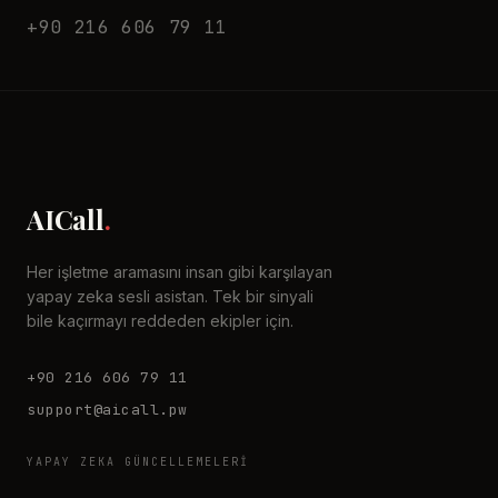
+90 216 606 79 11
AICall
.
Her işletme aramasını insan gibi karşılayan
yapay zeka sesli asistan. Tek bir sinyali
bile kaçırmayı reddeden ekipler için.
+90 216 606 79 11
support@aicall.pw
YAPAY ZEKA GÜNCELLEMELERI