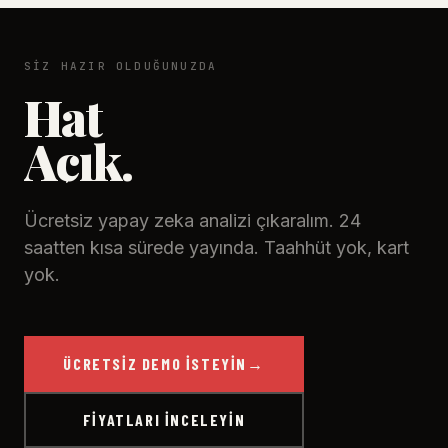
SIZ HAZIR OLDUĞUNUZDA
Hat
Açık.
Ücretsiz yapay zeka analizi çıkaralım. 24
saatten kısa sürede yayında. Taahhüt yok, kart
yok.
ÜCRETSIZ DEMO İSTEYIN
→
FIYATLARI İNCELEYIN