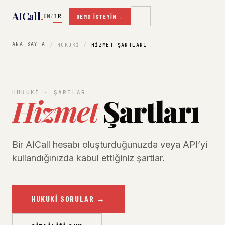
AICall
.
EN
TR
/
DEMO İSTEYIN
→
ANA SAYFA
HUKUKI
HIZMET ŞARTLARI
HUKUKI · ŞARTLAR
Hizmet
Şartları
Bir AICall hesabı oluşturduğunuzda veya API’yi
kullandığınızda kabul ettiğiniz şartlar.
HUKUKI SORULAR
→