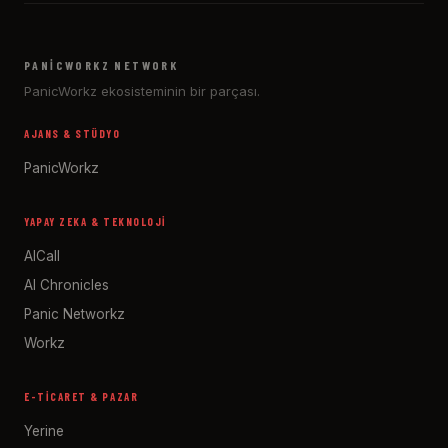
PANICWORKZ NETWORK
PanicWorkz ekosisteminin bir parçası.
AJANS & STÜDYO
PanicWorkz
YAPAY ZEKA & TEKNOLOJI
AICall
AI Chronicles
Panic Networkz
Workz
E-TICARET & PAZAR
Yerine