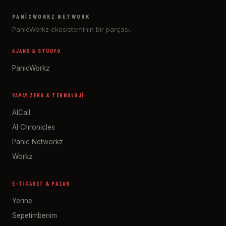
PANICWORKZ NETWORK
PanicWorkz ekosisteminin bir parçası.
AJANS & STÜDYO
PanicWorkz
YAPAY ZEKA & TEKNOLOJI
AICall
AI Chronicles
Panic Networkz
Workz
E-TICARET & PAZAR
Yerine
Sepetimbenim