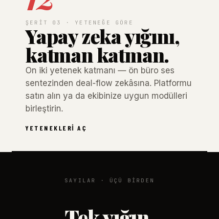
ŞERIT 03 · YETENEĞE GÖRE
Yapay zeka yığını,
katman katman.
On iki yetenek katmanı — ön büro ses
sentezinden deal-flow zekâsına. Platformu
satın alın ya da ekibinize uygun modülleri
birleştirin.
YETENEKLERI AÇ
SAYILAR · ÜÇÜ BIRDEN
Tek yığın.