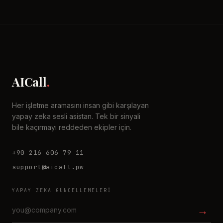
AICall
.
Her işletme aramasını insan gibi karşılayan
yapay zeka sesli asistan. Tek bir sinyali
bile kaçırmayı reddeden ekipler için.
+90 216 606 79 11
support@aicall.pw
YAPAY ZEKA GÜNCELLEMELERI
→