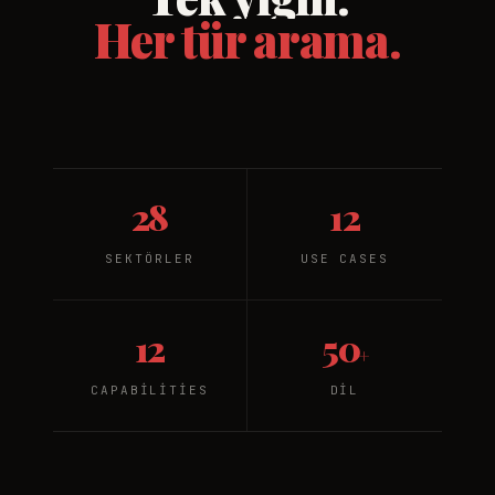
Her tür arama.
28
12
SEKTÖRLER
USE CASES
12
50
+
CAPABILITIES
DIL