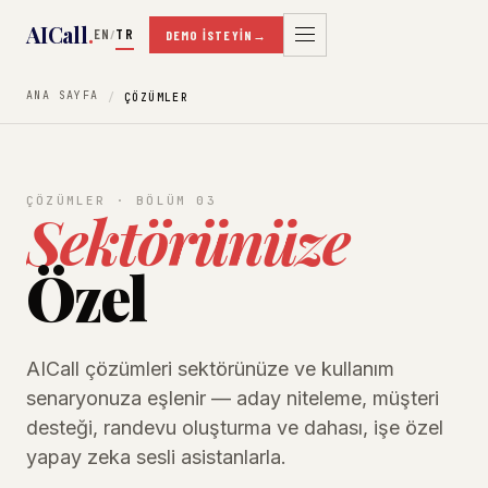
AICall
.
EN
TR
/
DEMO İSTEYIN
→
ANA SAYFA
ÇÖZÜMLER
ÇÖZÜMLER · BÖLÜM 03
Sektörünüze
Özel
AICall çözümleri sektörünüze ve kullanım
senaryonuza eşlenir — aday niteleme, müşteri
desteği, randevu oluşturma ve dahası, işe özel
yapay zeka sesli asistanlarla.